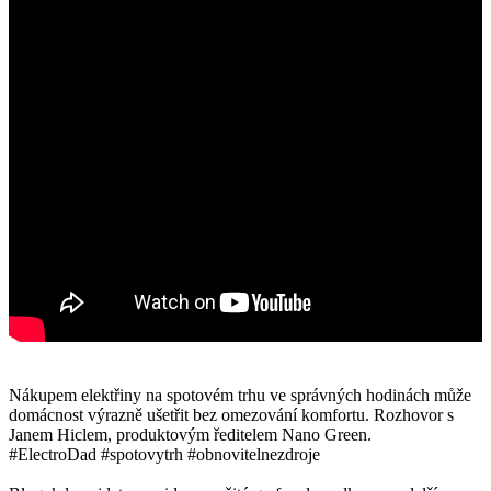
Nákupem elektřiny na spotovém trhu ve správných hodinách může
domácnost výrazně ušetřit bez omezování komfortu. Rozhovor s
Janem Hiclem, produktovým ředitelem Nano Green.
#ElectroDad #spotovytrh #obnovitelnezdroje