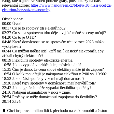
Blog, kde najdete ve videu použité grafy, plus odkazy na další
relevantní zdroje:
https://www.nanogreen.cz/blog/o-30-nizsi-ucet-za-
elektrinu-bez-snizeni-spotreby
Obsah videa:
00:00 Úvod
00:17 Co je to spotový trh s elektřinou?
02:27 Co se na spotovém trhu děje a v jaké měně se ceny určují?
04:20 Co to je OTE?
04:48 Které domácnosti se na spotovém trhu v roce 2023 můžou
vyskytovat?
06:44 Co můžou udělat lidé, kteří mají klasický elektroměr, aby
získali chytrý elektroměr?
08:19 Flexibilita spotřeby elektrické energie.
10:58 Jak to vypadá v průběhů let, měsíců a dnů?
15:35 Čím je dáno, že cena silové elektřiny může jít do záporu?
16:54 O kolik moudřejší je nakupovat elektřinu v 2:00 vs. 19:00?
18:52 Jakou část spotřeby v zemi mají domácnosti?
19:36 Které typy spotřeby v domácnosti mají největší roli?
22:42 Jak na grafech může vypadat flexibilita spotřeby?
24:16 Nabíjení akumulátoru v noci v zimě.
26:54 Proč by se měly domácnosti zapojovat do flexibility?
29:14 Závěr
🔋 Chci inspirovat milion lidí k přechodu na elektromobil a čistou