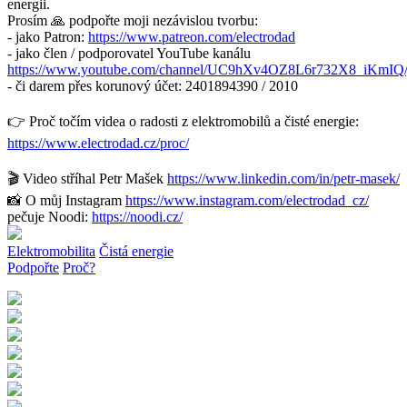
energii.
Prosím 🙏 podpořte moji nezávislou tvorbu:
- jako Patron:
https://www.patreon.com/electrodad
- jako člen / podporovatel YouTube kanálu
https://www.youtube.com/channel/UC9hXv4OZ8L6r732X8_iKmIQ/
- či darem přes korunový účet: 2401894390 / 2010
👉 Proč točím videa o radosti z elektromobilů a čisté energie:
https://www.electrodad.cz/proc/
🎬 Video stříhal Petr Mašek
https://www.linkedin.com/in/petr-masek/
📸 O můj Instagram
https://www.instagram.com/electrodad_cz/
pečuje Noodi:
https://noodi.cz/
Elektromobilita
Čistá energie
Podpořte
Proč?