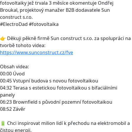
fotovoltaiky jež trvala 3 měsíce okomentuje Ondřej
Broukal, projektový manažer B2B dodavatele Sun
construct s.r.o.
#ElectroDad #fotovoltaika
👉 Děkuji pěkně firmě Sun construct s.r.o. za spolupráci na
tvorbě tohoto videa:
https://www.sunconstruct.cz/fve
Obsah videa:
00:00 Úvod
00:45 Vstupní budova s novou fotovoltaikou
04:32 Terasa s estetickou fotovoltaikou s bifaciálními
panely
06:23 Brownfield s původní pozemní fotovoltaikou
08:52 Závěr
🔋 Chci inspirovat milion lidí k přechodu na elektromobil a
čistou energii.