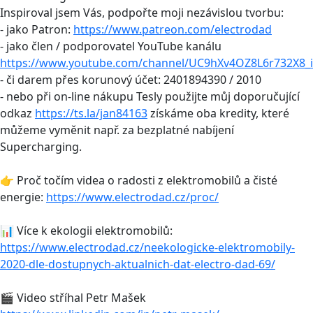
Inspiroval jsem Vás, podpořte moji nezávislou tvorbu:
- jako Patron:
https://www.patreon.com/electrodad
- jako člen / podporovatel YouTube kanálu
https://www.youtube.com/channel/UC9hXv4OZ8L6r732X8_i
- či darem přes korunový účet: 2401894390 / 2010
- nebo při on-line nákupu Tesly použijte můj doporučující
odkaz
https://ts.la/jan84163
získáme oba kredity, které
můžeme vyměnit např. za bezplatné nabíjení
Supercharging.
👉 Proč točím videa o radosti z elektromobilů a čisté
energie:
https://www.electrodad.cz/proc/
📊 Více k ekologii elektromobilů:
https://www.electrodad.cz/neekologicke-elektromobily-
2020-dle-dostupnych-aktualnich-dat-electro-dad-69/
🎬 Video stříhal Petr Mašek