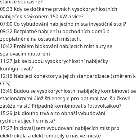
stanice současně?
05:33 Kdy se dočkáme prvních vysokorychlostních
nabíječek s výkonem 150 kW a více?
07:00 Co vybudování nabíjecího místa investičně stojí?
09:32 Bezplatné nabíjení u obchodních domů a
zpoplatněné na ostatních místech.
10:42 Problém blokování nabíjecích míst auty se
spalovacím motorem
11:27 Jak se budou vysokorychlostní nabíječky
konfigurovat?
12:16 Nabíjecí konektory a jejich standardizace (směrem k
CCS)
13:45 Budou se vysokorychlostní nabíječky kombinovat se
stacionárními úložišti energie pro optimalizaci špičkové
zátěže na síť. Případně kombinovat s fotovoltaikou?
15:29 Jak dlouho trvá a co obnáší vybudování
rychlonabíjecího místa?
17:27 Inicioval jsem vybudování nabíjecích míst pro
elektrokola a elektromobily u nás ve městě