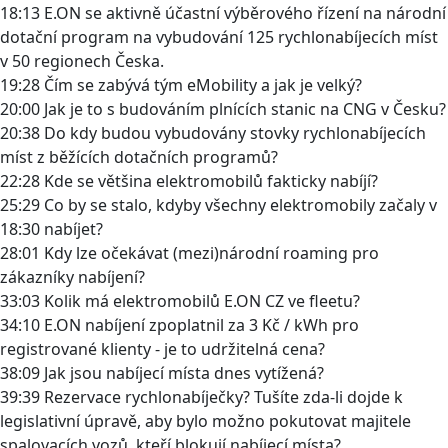
18:13 E.ON se aktivně účastní výběrového řízení na národní
dotační program na vybudování 125 rychlonabíjecích míst
v 50 regionech Česka.
19:28 Čím se zabývá tým eMobility a jak je velký?
20:00 Jak je to s budováním plnících stanic na CNG v Česku?
20:38 Do kdy budou vybudovány stovky rychlonabíjecích
míst z běžících dotačních programů?
22:28 Kde se většina elektromobilů fakticky nabíjí?
25:29 Co by se stalo, kdyby všechny elektromobily začaly v
18:30 nabíjet?
28:01 Kdy lze očekávat (mezi)národní roaming pro
zákazníky nabíjení?
33:03 Kolik má elektromobilů E.ON CZ ve fleetu?
34:10 E.ON nabíjení zpoplatnil za 3 Kč / kWh pro
registrované klienty - je to udržitelná cena?
38:09 Jak jsou nabíjecí místa dnes vytížená?
39:39 Rezervace rychlonabíječky? Tušíte zda-li dojde k
legislativní úpravě, aby bylo možno pokutovat majitele
spalovacích vozů, kteří blokují nabíjecí místa?