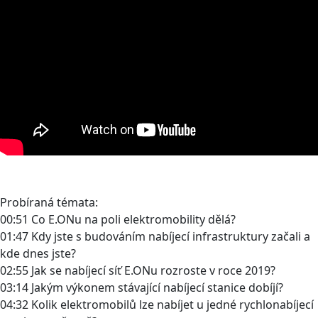
Probíraná témata:
00:51 Co E.ONu na poli elektromobility dělá?
01:47 Kdy jste s budováním nabíjecí infrastruktury začali a
kde dnes jste?
02:55 Jak se nabíjecí síť E.ONu rozroste v roce 2019?
03:14 Jakým výkonem stávající nabíjecí stanice dobíjí?
04:32 Kolik elektromobilů lze nabíjet u jedné rychlonabíjecí