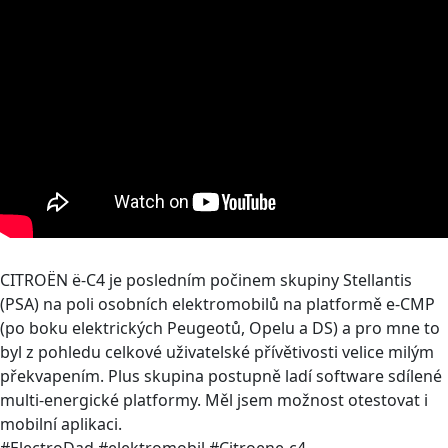
CITROËN ë-C4 je posledním počinem skupiny Stellantis
(PSA) na poli osobních elektromobilů na platformě e-CMP
(po boku elektrických Peugeotů, Opelu a DS) a pro mne to
byl z pohledu celkové uživatelské přívětivosti velice milým
překvapením. Plus skupina postupně ladí software sdílené
multi-energické platformy. Měl jsem možnost otestovat i
mobilní aplikaci.
#ElectroDad #elektromobil #Citroene-c4