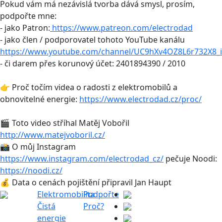
Pokud vám má nezávislá tvorba dává smysl, prosím,
podpořte mne:
- jako Patron:
https://www.patreon.com/electrodad
- jako člen / podporovatel tohoto YouTube kanálu
https://www.youtube.com/channel/UC9hXv4OZ8L6r732X8_i
- či darem přes korunový účet: 2401894390 / 2010
👉 Proč točím videa o radosti z elektromobilů a
obnovitelné energie:
https://www.electrodad.cz/proc/
🎬 Toto video stříhal Matěj Vobořil
http://www.matejvoboril.cz/
📸 O můj Instagram
https://www.instagram.com/electrodad_cz/
pečuje Noodi:
https://noodi.cz/
💰 Data o cenách pojištění připravil Jan Haupt
Elektromobilita
Podpořte
Čistá
Proč?
energie