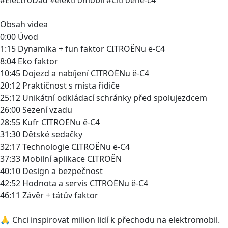
Obsah videa
0:00 Úvod
1:15 Dynamika + fun faktor CITROËNu ë-C4
8:04 Eko faktor
10:45 Dojezd a nabíjení CITROËNu ë-C4
20:12 Praktičnost s místa řidiče
25:12 Unikátní odkládací schránky před spolujezdcem
26:00 Sezení vzadu
28:55 Kufr CITROËNu ë-C4
31:30 Dětské sedačky
32:17 Technologie CITROËNu ë-C4
37:33 Mobilní aplikace CITROËN
40:10 Design a bezpečnost
42:52 Hodnota a servis CITROËNu ë-C4
46:11 Závěr + tátův faktor
🙏 Chci inspirovat milion lidí k přechodu na elektromobil.