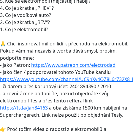
5. Kde se elektromobil (nejčastěji) nabíjí?
4. Co je zkratka „PHEV"?
3. Co je vodíkové auto?
2. Co je zkratka „BEV“?
1. Co je elektromobil?
🙏 Chci inspirovat milion lidí k přechodu na elektromobil.
Pokud vám má nezávislá tvorba dává smysl, prosím,
podpořte mne:
- jako Patron:
https://www.patreon.com/electrodad
- jako člen / podporovatel tohoto YouTube kanálu
https://www.youtube.com/channel/UC9hXv4OZ8L6r732X8_i
- či darem přes korunový účet: 2401894390 / 2010
- a rovněž mne podpoříte, pokud objednáte svůj
elektromobil Tesla přes tento refferal link
https://ts.la/jan84163
a oba získáme 1500 km nabíjení na
Superchargerech. Link nelze použít po objednání Tesly.
👉 Proč točím videa o radosti z elektromobilů a