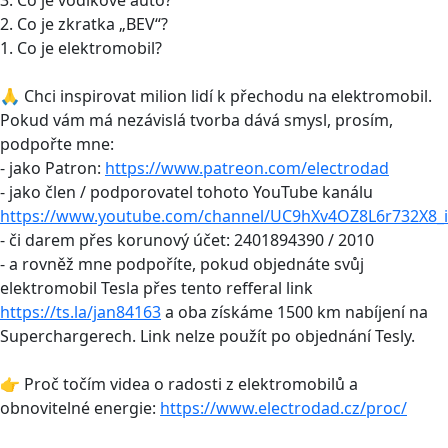
2. Co je zkratka „BEV“?
1. Co je elektromobil?
🙏 Chci inspirovat milion lidí k přechodu na elektromobil.
Pokud vám má nezávislá tvorba dává smysl, prosím,
podpořte mne:
- jako Patron:
https://www.patreon.com/electrodad
- jako člen / podporovatel tohoto YouTube kanálu
https://www.youtube.com/channel/UC9hXv4OZ8L6r732X8_i
- či darem přes korunový účet: 2401894390 / 2010
- a rovněž mne podpoříte, pokud objednáte svůj
elektromobil Tesla přes tento refferal link
https://ts.la/jan84163
a oba získáme 1500 km nabíjení na
Superchargerech. Link nelze použít po objednání Tesly.
👉 Proč točím videa o radosti z elektromobilů a
obnovitelné energie:
https://www.electrodad.cz/proc/