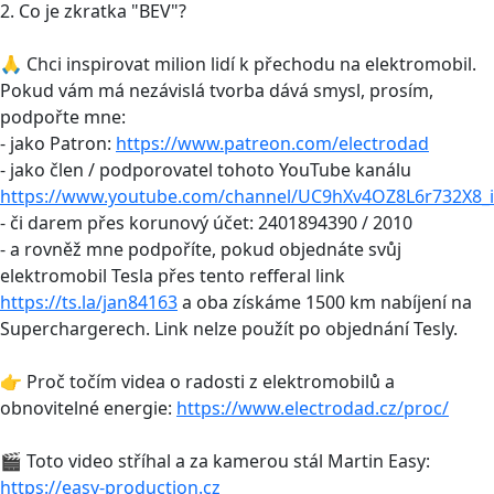
2. Co je zkratka "BEV"?
🙏 Chci inspirovat milion lidí k přechodu na elektromobil.
Pokud vám má nezávislá tvorba dává smysl, prosím,
podpořte mne:
- jako Patron:
https://www.patreon.com/electrodad
- jako člen / podporovatel tohoto YouTube kanálu
https://www.youtube.com/channel/UC9hXv4OZ8L6r732X8_i
- či darem přes korunový účet: 2401894390 / 2010
- a rovněž mne podpoříte, pokud objednáte svůj
elektromobil Tesla přes tento refferal link
https://ts.la/jan84163
a oba získáme 1500 km nabíjení na
Superchargerech. Link nelze použít po objednání Tesly.
👉 Proč točím videa o radosti z elektromobilů a
obnovitelné energie:
https://www.electrodad.cz/proc/
🎬 Toto video stříhal a za kamerou stál Martin Easy:
https://easy-production.cz