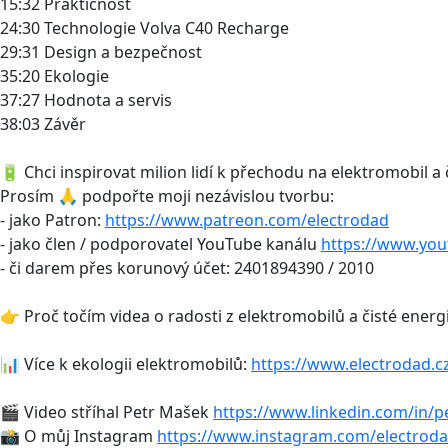
15:32 Praktičnost
24:30 Technologie Volva C40 Recharge
29:31 Design a bezpečnost
35:20 Ekologie
37:27 Hodnota a servis
38:03 Závěr
🔋 Chci inspirovat milion lidí k přechodu na elektromobil a 
Prosím 🙏 podpořte moji nezávislou tvorbu:
- jako Patron:
https://www.patreon.com/electrodad
- jako člen / podporovatel YouTube kanálu
https://www.yo
- či darem přes korunový účet: 2401894390 / 2010
👉 Proč točím videa o radosti z elektromobilů a čisté energ
📊 Více k ekologii elektromobilů:
https://www.electrodad.c
🎬 Video stříhal Petr Mašek
https://www.linkedin.com/in/p
📸 O můj Instagram
https://www.instagram.com/electroda