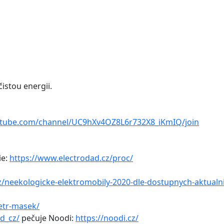
čistou energii.
utube.com/channel/UC9hXv4OZ8L6r732X8_iKmIQ/join
ie:
https://www.electrodad.cz/proc/
z/neekologicke-elektromobily-2020-dle-dostupnych-aktualni
etr-masek/
d_cz/
pečuje Noodi:
https://noodi.cz/