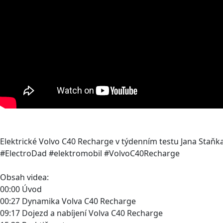
Elektrické Volvo C40 Recharge v týdenním testu Jana Staňka
#ElectroDad #elektromobil #VolvoC40Recharge
Obsah videa:
00:00 Úvod
00:27 Dynamika Volva C40 Recharge
09:17 Dojezd a nabíjení Volva C40 Recharge