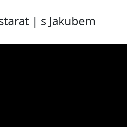
ě starat | s Jakubem