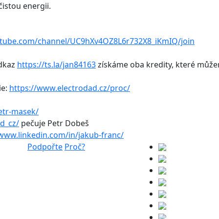
čistou energii.
utube.com/channel/UC9hXv4OZ8L6r732X8_iKmIQ/join
odkaz
https://ts.la/jan84163
získáme oba kredity, které může
ie:
https://www.electrodad.cz/proc/
etr-masek/
d_cz/
pečuje Petr Dobeš
/www.linkedin.com/in/jakub-franc/
Podpořte
Proč?