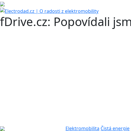
fDrive.cz: Popovídali js
Elektromobilita
Čistá energie