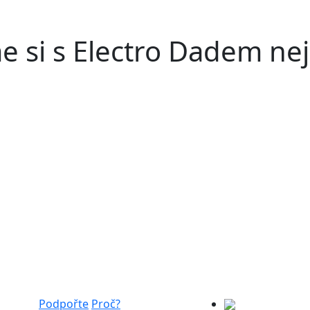
me si s Electro Dadem ne
Podpořte
Proč?