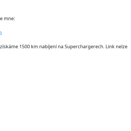
te mne:
n
ba získáme 1500 km nabíjení na Superchargerech. Link nelze