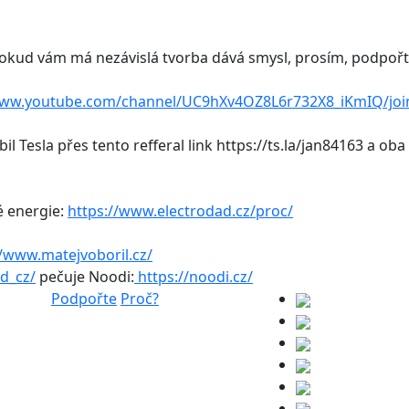
. Pokud vám má nezávislá tvorba dává smysl, prosím, podpoř
www.youtube.com/channel/UC9hXv4OZ8L6r732X8_iKmIQ/joi
l Tesla přes tento refferal link https://ts.la/jan84163 a o
é energie:
https://www.electrodad.cz/proc/
//www.matejvoboril.cz/
d_cz/
pečuje Noodi:
https://noodi.cz/
Podpořte
Proč?