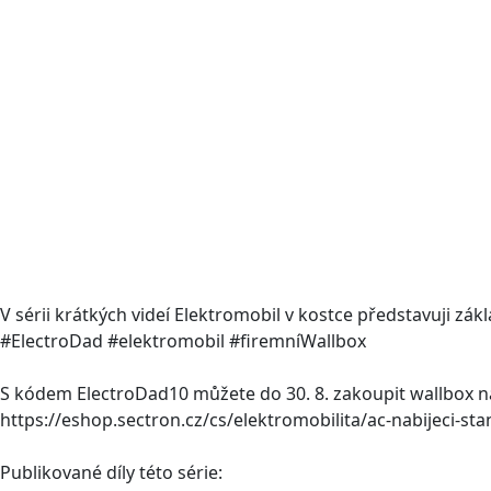
V sérii krátkých videí Elektromobil v kostce představuji zá
#ElectroDad #elektromobil #firemníWallbox
S kódem ElectroDad10 můžete do 30. 8. zakoupit wallbox nab
https://eshop.sectron.cz/cs/elektromobilita/ac-nabijeci-sta
Publikované díly této série: