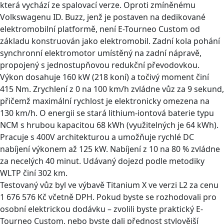
která vychází ze spalovací verze. Oproti zmíněnému
Volkswagenu ID. Buzz, jenž je postaven na dedikované
elektromobilní platformě, není E-Tourneo Custom od
základu konstruován jako elektromobil. Zadní kola pohání
synchronní elektromotor umístěný na zadní nápravě,
propojený s jednostupňovou redukční převodovkou.
Výkon dosahuje 160 kW (218 koní) a točivý moment činí
415 Nm. Zrychlení z 0 na 100 km/h zvládne vůz za 9 sekund,
přičemž maximální rychlost je elektronicky omezena na
130 km/h. O energii se stará lithium-iontová baterie typu
NCM s hrubou kapacitou 68 kWh (využitelných je 64 kWh).
Pracuje s 400V architekturou a umožňuje rychlé DC
nabíjení výkonem až 125 kW. Nabíjení z 10 na 80 % zvládne
za necelých 40 minut. Udávaný dojezd podle metodiky
WLTP činí 302 km.
Testovaný vůz byl ve výbavě Titanium X ve verzi L2 za cenu
1 676 576 Kč včetně DPH. Pokud byste se rozhodovali pro
osobní elektrickou dodávku – zvolili byste praktický E-
Tourneo Custom, nebo byste dali přednost stylovější