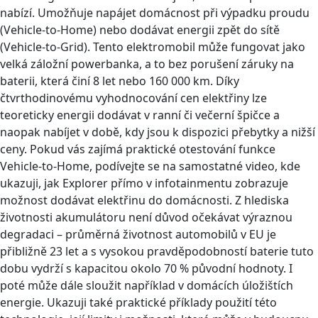
nabízí. Umožňuje napájet domácnost při výpadku proudu
(Vehicle-to-Home) nebo dodávat energii zpět do sítě
(Vehicle-to-Grid). Tento elektromobil může fungovat jako
velká záložní powerbanka, a to bez porušení záruky na
baterii, která činí 8 let nebo 160 000 km. Díky
čtvrthodinovému vyhodnocování cen elektřiny lze
teoreticky energii dodávat v ranní či večerní špičce a
naopak nabíjet v době, kdy jsou k dispozici přebytky a nižší
ceny. Pokud vás zajímá praktické otestování funkce
Vehicle-to-Home, podívejte se na samostatné video, kde
ukazuji, jak Explorer přímo v infotainmentu zobrazuje
možnost dodávat elektřinu do domácnosti. Z hlediska
životnosti akumulátoru není důvod očekávat výraznou
degradaci – průměrná životnost automobilů v EU je
přibližně 23 let a s vysokou pravděpodobností baterie tuto
dobu vydrží s kapacitou okolo 70 % původní hodnoty. I
poté může dále sloužit například v domácích úložištích
energie. Ukazuji také praktické příklady použití této