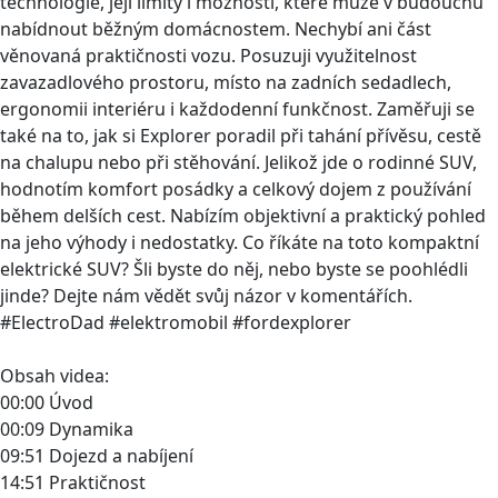
technologie, její limity i možnosti, které může v budoucnu
nabídnout běžným domácnostem. Nechybí ani část
věnovaná praktičnosti vozu. Posuzuji využitelnost
zavazadlového prostoru, místo na zadních sedadlech,
ergonomii interiéru i každodenní funkčnost. Zaměřuji se
také na to, jak si Explorer poradil při tahání přívěsu, cestě
na chalupu nebo při stěhování. Jelikož jde o rodinné SUV,
hodnotím komfort posádky a celkový dojem z používání
během delších cest. Nabízím objektivní a praktický pohled
na jeho výhody i nedostatky. Co říkáte na toto kompaktní
elektrické SUV? Šli byste do něj, nebo byste se poohlédli
jinde? Dejte nám vědět svůj názor v komentářích.
#ElectroDad #elektromobil #fordexplorer
Obsah videa:
00:00 Úvod
00:09 Dynamika
09:51 Dojezd a nabíjení
14:51 Praktičnost