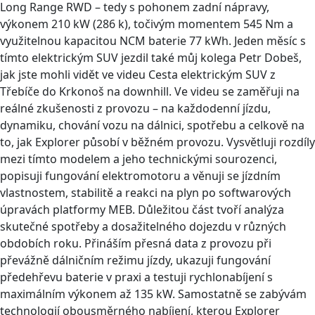
Long Range RWD – tedy s pohonem zadní nápravy,
výkonem 210 kW (286 k), točivým momentem 545 Nm a
využitelnou kapacitou NCM baterie 77 kWh. Jeden měsíc s
tímto elektrickým SUV jezdil také můj kolega Petr Dobeš,
jak jste mohli vidět ve videu Cesta elektrickým SUV z
Třebíče do Krkonoš na downhill. Ve videu se zaměřuji na
reálné zkušenosti z provozu – na každodenní jízdu,
dynamiku, chování vozu na dálnici, spotřebu a celkově na
to, jak Explorer působí v běžném provozu. Vysvětluji rozdíly
mezi tímto modelem a jeho technickými sourozenci,
popisuji fungování elektromotoru a věnuji se jízdním
vlastnostem, stabilitě a reakci na plyn po softwarových
úpravách platformy MEB. Důležitou část tvoří analýza
skutečné spotřeby a dosažitelného dojezdu v různých
obdobích roku. Přináším přesná data z provozu při
převážně dálničním režimu jízdy, ukazuji fungování
předehřevu baterie v praxi a testuji rychlonabíjení s
maximálním výkonem až 135 kW. Samostatně se zabývám
technologií obousměrného nabíjení, kterou Explorer