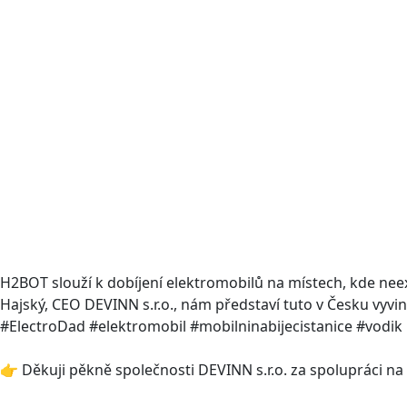
H2BOT slouží k dobíjení elektromobilů na místech, kde neexi
Hajský, CEO DEVINN s.r.o., nám představí tuto v Česku vy
#ElectroDad #elektromobil #mobilninabijecistanice #vodik
👉 Děkuji pěkně společnosti DEVINN s.r.o. za spolupráci na