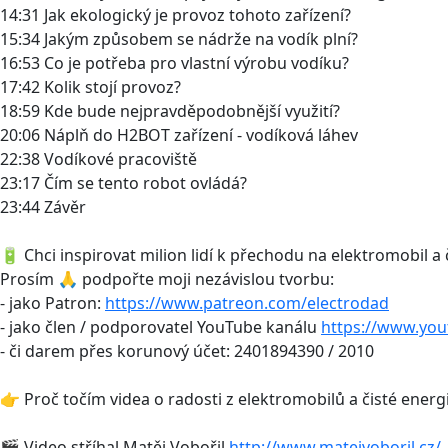
14:31 Jak ekologický je provoz tohoto zařízení?
15:34 Jakým způsobem se nádrže na vodík plní?
16:53 Co je potřeba pro vlastní výrobu vodíku?
17:42 Kolik stojí provoz?
18:59 Kde bude nejpravděpodobnější využití?
20:06 Náplň do H2BOT zařízení - vodíková láhev
22:38 Vodíkové pracoviště
23:17 Čím se tento robot ovládá?
23:44 Závěr
🔋 Chci inspirovat milion lidí k přechodu na elektromobil a 
Prosím 🙏 podpořte moji nezávislou tvorbu:
- jako Patron:
https://www.patreon.com/electrodad
- jako člen / podporovatel YouTube kanálu
https://www.yo
- či darem přes korunový účet: 2401894390 / 2010
👉 Proč točím videa o radosti z elektromobilů a čisté energ
🎬 Video stříhal Matěj Vobořil
http://www.matejvoboril.cz/