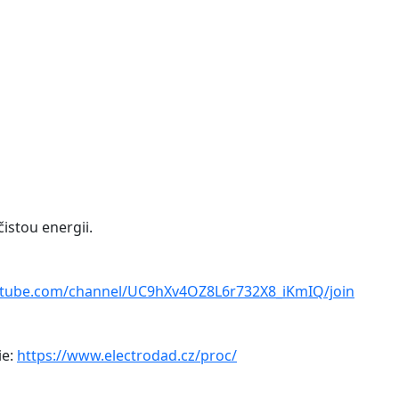
čistou energii.
utube.com/channel/UC9hXv4OZ8L6r732X8_iKmIQ/join
ie:
https://www.electrodad.cz/proc/