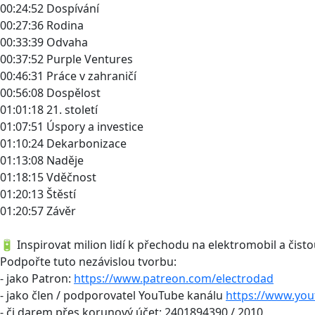
00:24:52 Dospívání
00:27:36 Rodina
00:33:39 Odvaha
00:37:52 Purple Ventures
00:46:31 Práce v zahraničí
00:56:08 Dospělost
01:01:18 21. století
01:07:51 Úspory a investice
01:10:24 Dekarbonizace
01:13:08 Naděje
01:18:15 Vděčnost
01:20:13 Štěstí
01:20:57 Závěr
🔋 Inspirovat milion lidí k přechodu na elektromobil a čisto
Podpořte tuto nezávislou tvorbu:
- jako Patron:
https://www.patreon.com/electrodad
- jako člen / podporovatel YouTube kanálu
https://www.yo
- či darem přes korunový účet: 2401894390 / 2010