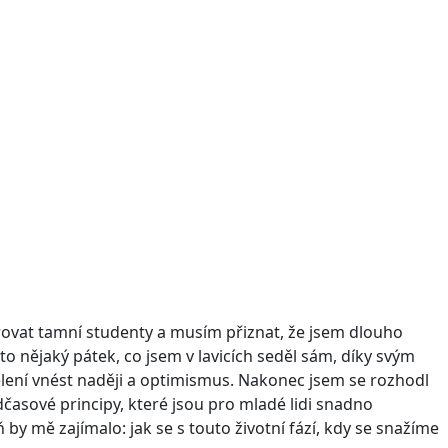
vat tamní studenty a musím přiznat, že jsem dlouho
to nějaký pátek, co jsem v lavicích seděl sám, díky svým
ělení vnést naději a optimismus. Nakonec jsem se rozhodl
adčasové principy, které jsou pro mladé lidi snadno
 by mě zajímalo: jak se s touto životní fází, kdy se snažíme