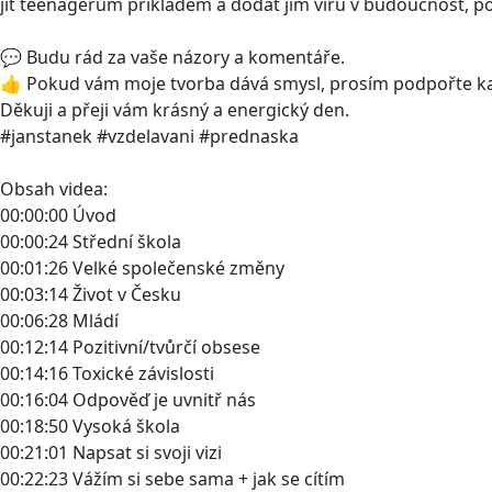
jít teenagerům příkladem a dodat jim víru v budoucnost, pop
💬 Budu rád za vaše názory a komentáře.
👍 Pokud vám moje tvorba dává smysl, prosím podpořte kan
Děkuji a přeji vám krásný a energický den.
#janstanek #vzdelavani #prednaska
Obsah videa:
00:00:00 Úvod
00:00:24 Střední škola
00:01:26 Velké společenské změny
00:03:14 Život v Česku
00:06:28 Mládí
00:12:14 Pozitivní/tvůrčí obsese
00:14:16 Toxické závislosti
00:16:04 Odpověď je uvnitř nás
00:18:50 Vysoká škola
00:21:01 Napsat si svoji vizi
00:22:23 Vážím si sebe sama + jak se cítím