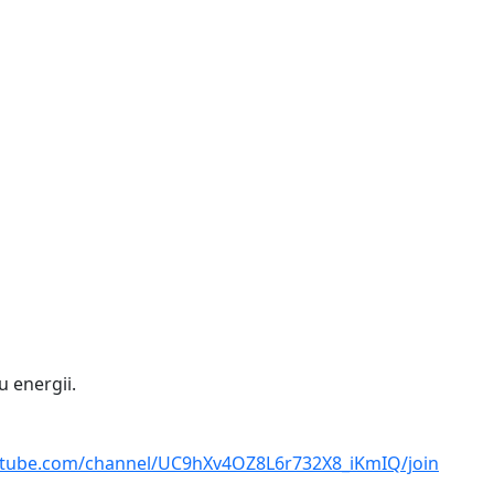
u energii.
utube.com/channel/UC9hXv4OZ8L6r732X8_iKmIQ/join