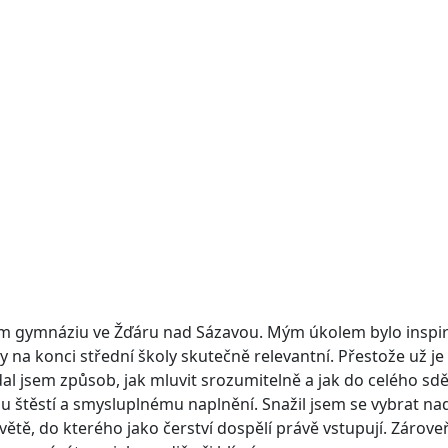
 gymnáziu ve Žďáru nad Sázavou. Mým úkolem bylo inspiro
 na konci střední školy skutečně relevantní. Přestože už je 
l jsem způsob, jak mluvit srozumitelně a jak do celého sd
nímu štěstí a smysluplnému naplnění. Snažil jsem se vybrat n
větě, do kterého jako čerství dospělí právě vstupují. Zároveň