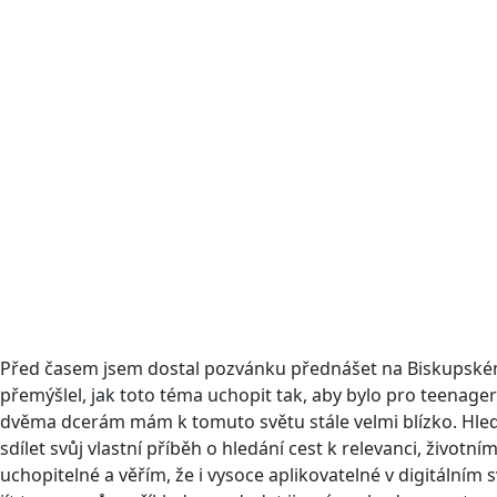
Před časem jsem dostal pozvánku přednášet na Biskupském
přemýšlel, jak toto téma uchopit tak, aby bylo pro teenagery
dvěma dcerám mám k tomuto světu stále velmi blízko. Hleda
sdílet svůj vlastní příběh o hledání cest k relevanci, život
uchopitelné a věřím, že i vysoce aplikovatelné v digitálním s