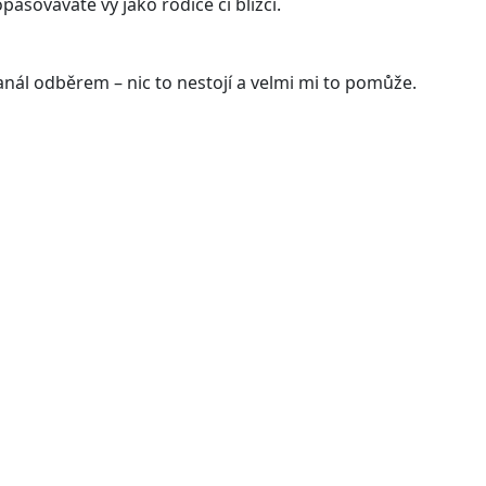
asováváte vy jako rodiče či blízcí.
ál odběrem – nic to nestojí a velmi mi to pomůže.