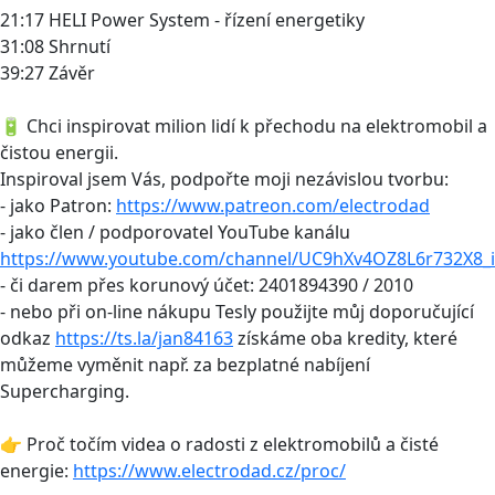
21:17 HELI Power System - řízení energetiky
31:08 Shrnutí
39:27 Závěr
🔋 Chci inspirovat milion lidí k přechodu na elektromobil a
čistou energii.
Inspiroval jsem Vás, podpořte moji nezávislou tvorbu:
- jako Patron:
https://www.patreon.com/electrodad
- jako člen / podporovatel YouTube kanálu
https://www.youtube.com/channel/UC9hXv4OZ8L6r732X8_i
- či darem přes korunový účet: 2401894390 / 2010
- nebo při on-line nákupu Tesly použijte můj doporučující
odkaz
https://ts.la/jan84163
získáme oba kredity, které
můžeme vyměnit např. za bezplatné nabíjení
Supercharging.
👉 Proč točím videa o radosti z elektromobilů a čisté
energie:
https://www.electrodad.cz/proc/