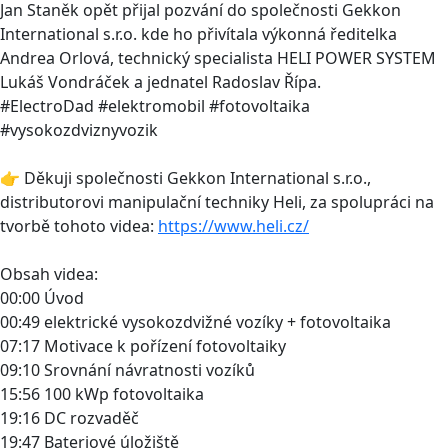
Jan Staněk opět přijal pozvání do společnosti Gekkon
International s.r.o. kde ho přivítala výkonná ředitelka
Andrea Orlová, technický specialista HELI POWER SYSTEM
Lukáš Vondráček a jednatel Radoslav Řípa.
#ElectroDad #elektromobil #fotovoltaika
#vysokozdviznyvozik
👉 Děkuji společnosti Gekkon International s.r.o.,
distributorovi manipulační techniky Heli, za spolupráci na
tvorbě tohoto videa:
https://www.heli.cz/
Obsah videa:
00:00 Úvod
00:49 elektrické vysokozdvižné vozíky + fotovoltaika
07:17 Motivace k pořízení fotovoltaiky
09:10 Srovnání návratnosti vozíků
15:56 100 kWp fotovoltaika
19:16 DC rozvaděč
19:47 Bateriové úložiště