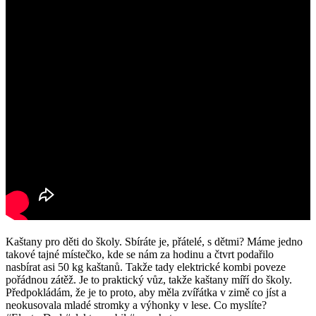
Kaštany pro děti do školy. Sbíráte je, přátelé, s dětmi? Máme jedno
takové tajné místečko, kde se nám za hodinu a čtvrt podařilo
nasbírat asi 50 kg kaštanů. Takže tady elektrické kombi poveze
pořádnou zátěž. Je to praktický vůz, takže kaštany míří do školy.
Předpokládám, že je to proto, aby měla zvířátka v zimě co jíst a
neokusovala mladé stromky a výhonky v lese. Co myslíte?