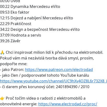
00:00 Úvod
00:22 Dynamika Mercedesu eVito
09:53 Eko faktor
12:15 Dojezd a nabíjení Mercedesu eVito
22:29 Praktičnost
34:22 Design a bezpečnost Mercedesu eVito
37:09 Hodnota a servis
39:26 Závěr
🙏 Chci inspirovat milion lidí k přechodu na elektromobil.
Pokud vám má nezávislá tvorba dává smysl, prosím,
podpořte mne:
- jako Patron:
https://www.patreon.com/electrodad
- jako člen / podporovatel tohoto YouTube kanálu
https://www.youtube.com/channel/UC9hXv4OZ8L6r732X8_i
- či darem přes korunový účet: 2401894390 / 2010
👉 Proč točím videa o radosti z elektromobilů a
obnovitelné energie:
https://www.electrodad.cz/proc/