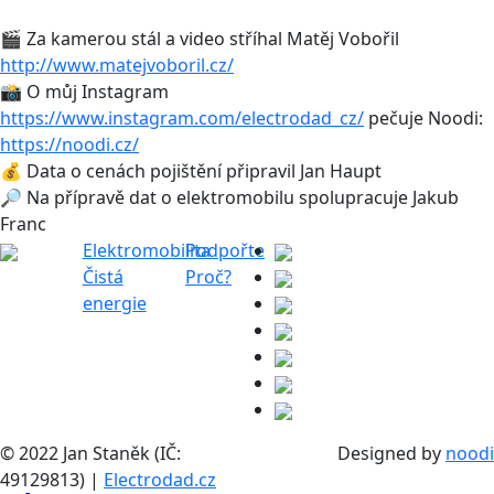
🎬 Za kamerou stál a video stříhal Matěj Vobořil
http://www.matejvoboril.cz/
📸 O můj Instagram
https://www.instagram.com/electrodad_cz/
pečuje Noodi:
https://noodi.cz/
💰 Data o cenách pojištění připravil Jan Haupt
🔎 Na přípravě dat o elektromobilu spolupracuje Jakub
Franc
Elektromobilita
Podpořte
Čistá
Proč?
energie
© 2022 Jan Staněk (IČ:
Designed by
noodi
49129813) |
Electrodad.cz