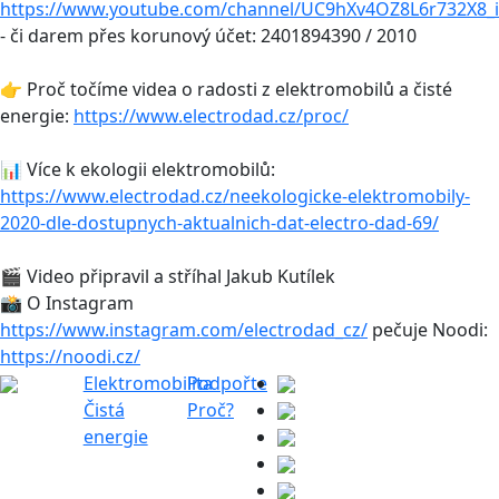
https://www.youtube.com/channel/UC9hXv4OZ8L6r732X8_i
- či darem přes korunový účet: 2401894390 / 2010
👉 Proč točíme videa o radosti z elektromobilů a čisté
energie:
https://www.electrodad.cz/proc/
📊 Více k ekologii elektromobilů:
https://www.electrodad.cz/neekologicke-elektromobily-
2020-dle-dostupnych-aktualnich-dat-electro-dad-69/
🎬 Video připravil a stříhal Jakub Kutílek
📸 O Instagram
https://www.instagram.com/electrodad_cz/
pečuje Noodi:
https://noodi.cz/
Elektromobilita
Podpořte
Čistá
Proč?
energie