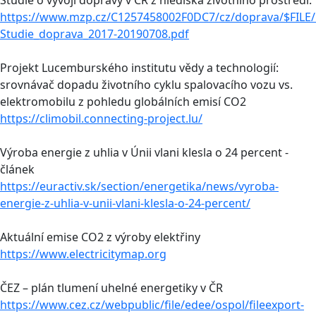
https://www.mzp.cz/C1257458002F0DC7/cz/doprava/$FILE
Studie_doprava_2017-20190708.pdf
Projekt Lucemburského institutu vědy a technologií:
srovnávač dopadu životního cyklu spalovacího vozu vs.
elektromobilu z pohledu globálních emisí CO2
https://climobil.connecting-project.lu/
Výroba energie z uhlia v Únii vlani klesla o 24 percent -
článek
https://euractiv.sk/section/energetika/news/vyroba-
energie-z-uhlia-v-unii-vlani-klesla-o-24-percent/
Aktuální emise CO2 z výroby elektřiny
https://www.electricitymap.org
ČEZ – plán tlumení uhelné energetiky v ČR
https://www.cez.cz/webpublic/file/edee/ospol/fileexport-