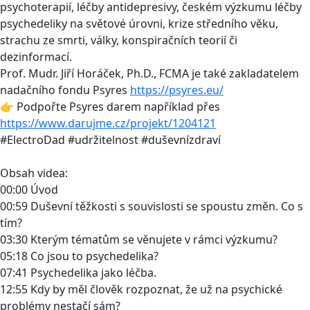
psychoterapií, léčby antidepresivy, českém výzkumu léčby
psychedeliky na světové úrovni, krize středního věku,
strachu ze smrti, války, konspiračních teorií či
dezinformací.
Prof. Mudr. Jiří Horáček, Ph.D., FCMA je také zakladatelem
nadačního fondu Psyres
https://psyres.eu/
👉 Podpořte Psyres darem například přes
https://www.darujme.cz/projekt/1204121
#ElectroDad #udržitelnost #duševnízdraví
Obsah videa:
00:00 Úvod
00:59 Duševní těžkosti s souvislosti se spoustu změn. Co s
tím?
03:30 Kterým tématům se věnujete v rámci výzkumu?
05:18 Co jsou to psychedelika?
07:41 Psychedelika jako léčba.
12:55 Kdy by měl člověk rozpoznat, že už na psychické
problémy nestačí sám?