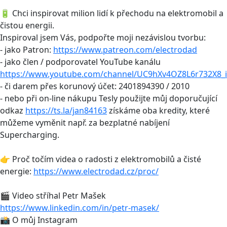
🔋 Chci inspirovat milion lidí k přechodu na elektromobil a
čistou energii.
Inspiroval jsem Vás, podpořte moji nezávislou tvorbu:
- jako Patron:
https://www.patreon.com/electrodad
- jako člen / podporovatel YouTube kanálu
https://www.youtube.com/channel/UC9hXv4OZ8L6r732X8_i
- či darem přes korunový účet: 2401894390 / 2010
- nebo při on-line nákupu Tesly použijte můj doporučující
odkaz
https://ts.la/jan84163
získáme oba kredity, které
můžeme vyměnit např. za bezplatné nabíjení
Supercharging.
👉 Proč točím videa o radosti z elektromobilů a čisté
energie:
https://www.electrodad.cz/proc/
🎬 Video stříhal Petr Mašek
https://www.linkedin.com/in/petr-masek/
📸 O můj Instagram