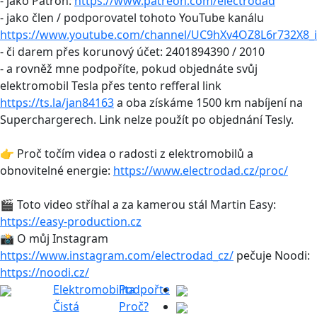
- jako Patron:
https://www.patreon.com/electrodad
- jako člen / podporovatel tohoto YouTube kanálu
https://www.youtube.com/channel/UC9hXv4OZ8L6r732X8_i
- či darem přes korunový účet: 2401894390 / 2010
- a rovněž mne podpoříte, pokud objednáte svůj
elektromobil Tesla přes tento refferal link
https://ts.la/jan84163
a oba získáme 1500 km nabíjení na
Superchargerech. Link nelze použít po objednání Tesly.
👉 Proč točím videa o radosti z elektromobilů a
obnovitelné energie:
https://www.electrodad.cz/proc/
🎬 Toto video stříhal a za kamerou stál Martin Easy:
https://easy-production.cz
📸 O můj Instagram
https://www.instagram.com/electrodad_cz/
pečuje Noodi:
https://noodi.cz/
Elektromobilita
Podpořte
Čistá
Proč?