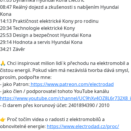
08:47 Reálný dojezd a zkušenosti s nabíjením Hyundai
Kona
14:13 Praktičnost elektrické Kony pro rodinu
20:34 Technologie elektrické Kony
25:53 Design a bezpečnost Hyundai Kona
29:14 Hodnota a servis Hyundai Kona
34:21 Závěr
🙏 Chci inspirovat milion lidí k přechodu na elektromobil a
čistou energii. Pokud vám má nezávislá tvorba dává smysl,
prosím, podpořte mne:
- jako Patron:
https://www.patreon.com/electrodad
- jako člen / podporovatel tohoto YouTube kanálu
https://www.youtube.com/channel/UC9hXv4OZ8L6r732X8_i
- či darem přes korunový účet: 2401894390 / 2010
👉 Proč točím videa o radosti z elektromobilů a
obnovitelné energie:
https://www.electrodad.cz/proc/