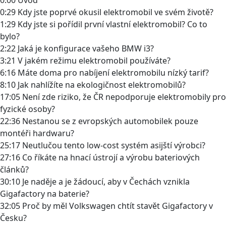
0:29 Kdy jste poprvé okusil elektromobil ve svém životě?
1:29 Kdy jste si pořídil první vlastní elektromobil? Co to
bylo?
2:22 Jaká je konfigurace vašeho BMW i3?
3:21 V jakém režimu elektromobil používáte?
6:16 Máte doma pro nabíjení elektromobilu nízký tarif?
8:10 Jak nahlížíte na ekologičnost elektromobilů?
17:05 Není zde riziko, že ČR nepodporuje elektromobily pro
fyzické osoby?
22:36 Nestanou se z evropských automobilek pouze
montéři hardwaru?
25:17 Neutlučou tento low-cost systém asijští výrobci?
27:16 Co říkáte na hnací ústrojí a výrobu bateriových
článků?
30:10 Je naděje a je žádoucí, aby v Čechách vznikla
Gigafactory na baterie?
32:05 Proč by měl Volkswagen chtít stavět Gigafactory v
Česku?