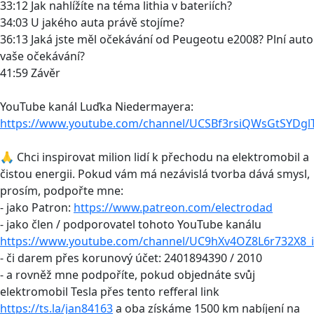
33:12 Jak nahlížíte na téma lithia v bateriích?
34:03 U jakého auta právě stojíme?
36:13 Jaká jste měl očekávání od Peugeotu e2008? Plní auto
vaše očekávání?
41:59 Závěr
YouTube kanál Luďka Niedermayera:
https://www.youtube.com/channel/UCSBf3rsiQWsGtSYDg
🙏 Chci inspirovat milion lidí k přechodu na elektromobil a
čistou energii. Pokud vám má nezávislá tvorba dává smysl,
prosím, podpořte mne:
- jako Patron:
https://www.patreon.com/electrodad
- jako člen / podporovatel tohoto YouTube kanálu
https://www.youtube.com/channel/UC9hXv4OZ8L6r732X8_i
- či darem přes korunový účet: 2401894390 / 2010
- a rovněž mne podpoříte, pokud objednáte svůj
elektromobil Tesla přes tento refferal link
https://ts.la/jan84163
a oba získáme 1500 km nabíjení na