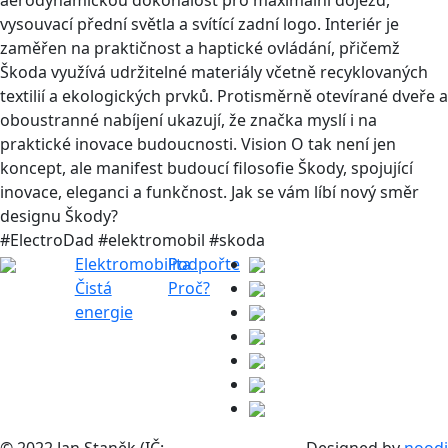
vysouvací přední světla a svítící zadní logo. Interiér je
zaměřen na praktičnost a haptické ovládání, přičemž
Škoda využívá udržitelné materiály včetně recyklovaných
textilií a ekologických prvků. Protisměrně otevírané dveře a
oboustranné nabíjení ukazují, že značka myslí i na
praktické inovace budoucnosti. Vision O tak není jen
koncept, ale manifest budoucí filosofie Škody, spojující
inovace, eleganci a funkčnost. Jak se vám líbí nový směr
designu Škody?
#ElectroDad #elektromobil #skoda
Elektromobilita
Podpořte
Čistá
Proč?
energie
© 2022 Jan Staněk (IČ:
Designed by
noodi