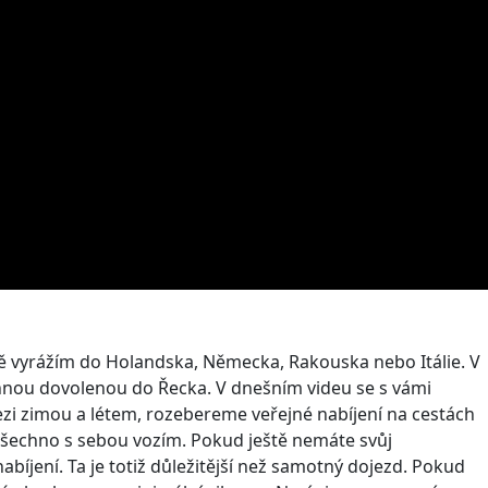
lně vyrážím do Holandska, Německa, Rakouska nebo Itálie. V
dinnou dovolenou do Řecka. V dnešním videu se s vámi
mezi zimou a létem, rozebereme veřejné nabíjení na cestách
o všechno s sebou vozím. Pokud ještě nemáte svůj
abíjení. Ta je totiž důležitější než samotný dojezd. Pokud