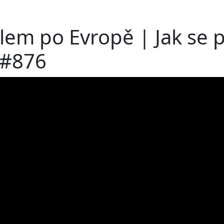
lem po Evropě | Jak se p
 #876