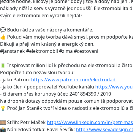
jezdíte hodně, klíčový je poměr doby jízdy a doby nabíjení.
náklady nižší a servis výrazně jednodušší. Elektromobilita 
svým elektromobilem vyrazili nejdál?
💬 Budu rád za vaše názory a komentáře.
👍 Pokud vám moje tvorba dává smysl, prosím podpořte kan
Děkuji a přeji vám krásný a energický den.
#janstanek #elektromobil #zima #cestovani
🔋 Inspirovat milion lidí k přechodu na elektromobil a čisto
Podpořte tuto nezávislou tvorbu:
- jako Patron:
https://www.patreon.com/electrodad
- jako člen / podporovatel YouTube kanálu
https://www.yo
- či darem přes korunový účet: 2401894390 / 2010
Na drobné dotazy odpovídám pouze komunitě podporovat
💡 Proč Jan Staněk tvoří videa o radosti z elektromobilů a č
🎞 Střih: Petr Mašek
https://www.linkedin.com/in/petr-mas
📸 Náhledová fotka: Pavel Ševčík:
http://www.sevadesign.c