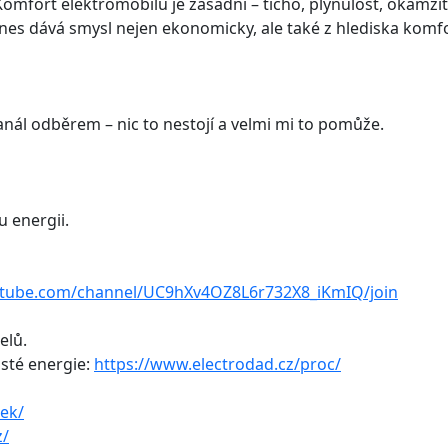
 Komfort elektromobilu je zásadní – ticho, plynulost, okamži
dnes dává smysl nejen ekonomicky, ale také z hlediska komfor
ál odběrem – nic to nestojí a velmi mi to pomůže.
u energii.
utube.com/channel/UC9hXv4OZ8L6r732X8_iKmIQ/join
elů.
isté energie:
https://www.electrodad.cz/proc/
ek/
z/