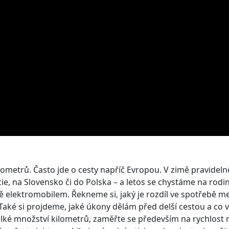
kilometrů. Často jde o cesty napříč Evropou. V zimě pravide
ncie, na Slovensko či do Polska – a letos se chystáme na ro
opě elektromobilem. Řekneme si, jaký je rozdíl ve spotřebě 
i. Také si projdeme, jaké úkony dělám před delší cestou a c
velké množství kilometrů, zaměřte se především na rychlost n