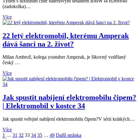
Týden s luxusním čistě bateriovým sedanem BMW i4 eDrive40
(zadokolka)…
Více
22 letý elektromobil, kterému Amperak
dává šanci na 2. život?
Milan Ambrož, kolega youtuber Amperak, je šikovný vzdělaný
český …
Více
Jak spustit nabíjení elektromobilu čipem?
| Elektromobil v kostce 34
Jak spustit veřejné nabíjení elektromobilu čipem?V sérii krátkých…
Více
1
…
31
32
33
34
35
…
49
Další stránka