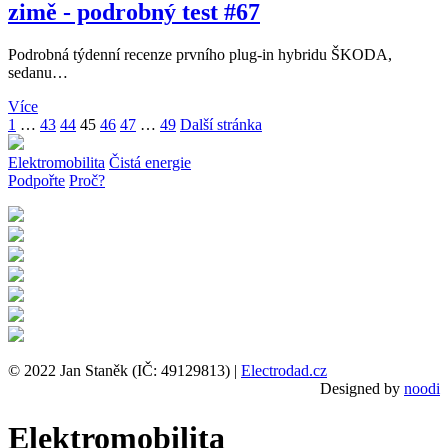
zimě - podrobný test #67
Podrobná týdenní recenze prvního plug-in hybridu ŠKODA,
sedanu…
Více
1
…
43
44
45
46
47
…
49
Další stránka
Elektromobilita
Čistá energie
Podpořte
Proč?
© 2022 Jan Staněk (IČ: 49129813) |
Electrodad.cz
Designed by
noodi
Elektromobilita